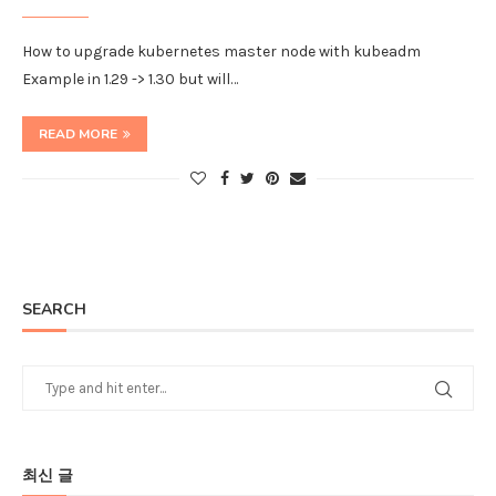
How to upgrade kubernetes master node with kubeadm
Example in 1.29 -> 1.30 but will…
READ MORE
SEARCH
최신 글