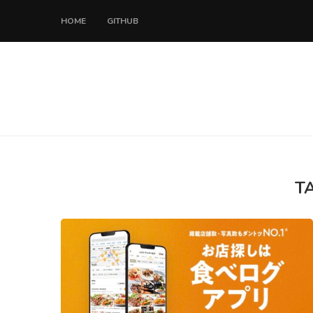
HOME
GITHUB
T