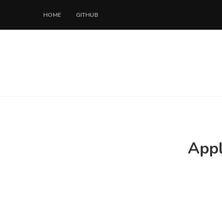
HOME
GITHUB
Appl