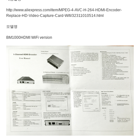
http://www.aliexpress.com/item/MPEG-4-AVC-H-264-HDMI-Encoder-
Replace-HD-Video-Capture-Card-Wifi/32311010514.html
모델명
BM1000HDMI WiFi version