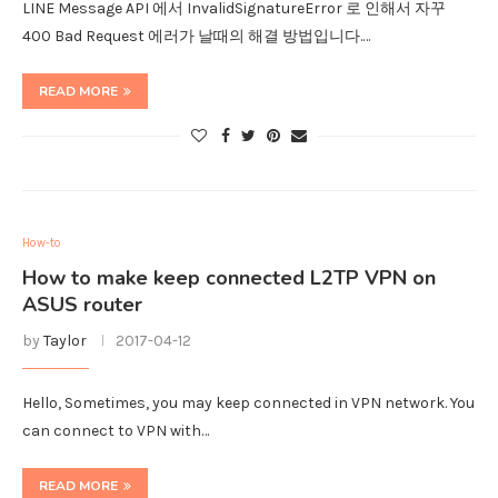
LINE Message API 에서 InvalidSignatureError 로 인해서 자꾸
400 Bad Request 에러가 날때의 해결 방법입니다.…
READ MORE
How-to
How to make keep connected L2TP VPN on
ASUS router
by
Taylor
2017-04-12
Hello, Sometimes, you may keep connected in VPN network. You
can connect to VPN with…
READ MORE